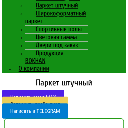
Паркет штучный
Широкоформатный
паркет
Спортивные полы
Цветовая гамма
Двери под заказ
Продукция
BOKHAN
О компании
Паркет штучный
Написать нам в МАХ
Запросить прайс-лист
Написать в TELEGRAM